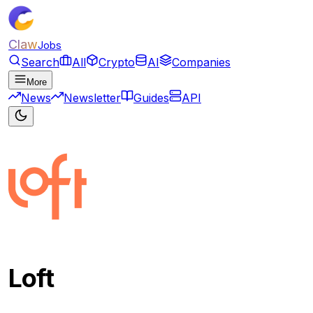
Claw
Jobs
Search
All
Crypto
AI
Companies
More
News
Newsletter
Guides
API
Loft