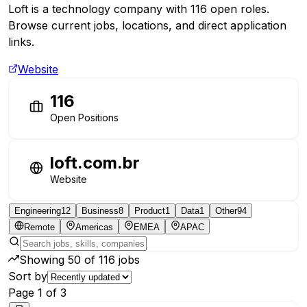
Loft is a technology company with 116 open roles.
Browse current jobs, locations, and direct application
links.
Website
116
Open Positions
loft.com.br
Website
Engineering
12
Business
8
Product
1
Data
1
Other
94
Remote
Americas
EMEA
APAC
Showing
50
of
116
jobs
Sort by
Page
1
of
3