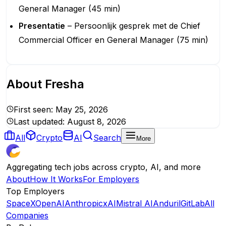
General Manager (45 min)
Presentatie
– Persoonlijk gesprek met de Chief
Commercial Officer en General Manager (75 min)
About
Fresha
First seen:
May 25, 2026
Last updated:
August 8, 2026
All
Crypto
AI
Search
More
Aggregating tech jobs across crypto, AI, and more
About
How It Works
For Employers
Top Employers
SpaceX
OpenAI
Anthropic
xAI
Mistral AI
Anduril
GitLab
All
Companies