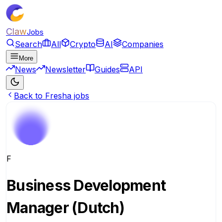
Claw
Jobs
Search
All
Crypto
AI
Companies
More
News
Newsletter
Guides
API
Back to Fresha jobs
F
Business Development
Manager (Dutch)