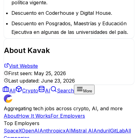
política vigente.
Descuento en Coderhouse y Digital House.
Descuento en Posgrados, Maestrías y Educación
Ejecutiva en algunas de las universidades del país.
About
Kavak
Visit Website
First seen:
May 25, 2026
Last updated:
June 23, 2026
All
Crypto
AI
Search
More
Aggregating tech jobs across crypto, AI, and more
About
How It Works
For Employers
Top Employers
SpaceX
OpenAI
Anthropic
xAI
Mistral AI
Anduril
GitLab
All
Companies