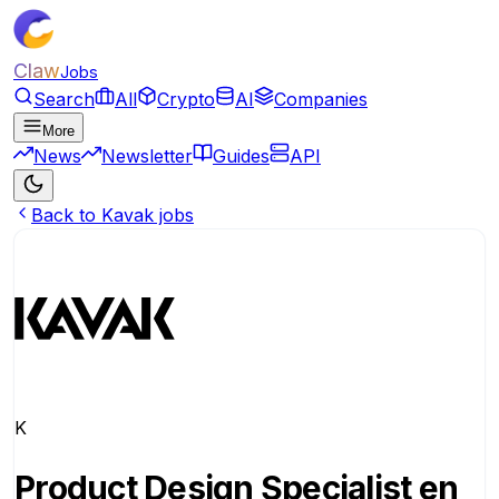
Claw
Jobs
Search
All
Crypto
AI
Companies
More
News
Newsletter
Guides
API
Back to Kavak jobs
K
Product Design Specialist en