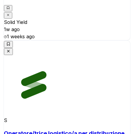
Solid Yield
1w ago
1 weeks ago
S
Operatore/trice logistico/a per distribuzione