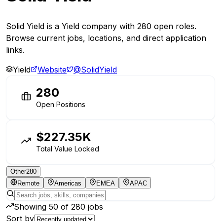
Solid Yield is a Yield company with 280 open roles.
Browse current jobs, locations, and direct application
links.
Yield
Website
@SolidYield
280
Open Positions
$227.35K
Total Value Locked
Other
280
Remote
Americas
EMEA
APAC
Showing
50
of
280
jobs
Sort by