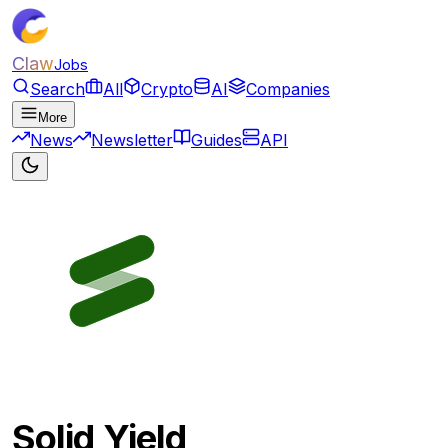
Claw
Jobs
Search
All
Crypto
AI
Companies
More
News
Newsletter
Guides
API
Solid Yield